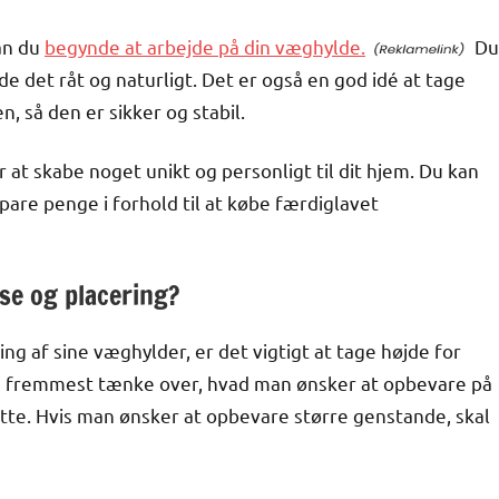
an du
begynde at arbejde på din væghylde.
Du
de det råt og naturligt. Det er også en god idé at tage
, så den er sikker og stabil.
 at skabe noget unikt og personligt til dit hjem. Du kan
 spare penge i forhold til at købe færdiglavet
se og placering?
ng af sine væghylder, er det vigtigt at tage højde for
og fremmest tænke over, hvad man ønsker at opbevare på
dette. Hvis man ønsker at opbevare større genstande, skal