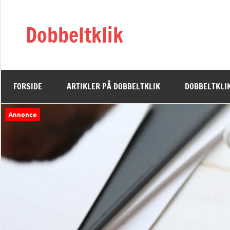
Videre
til
Dobbeltklik
indhold
FORSIDE
ARTIKLER PÅ DOBBELTKLIK
DOBBELTKLIK
Annonce