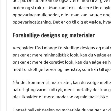
det på. Desuden kan de også være med til at give 
orden og struktur. Man kan f.eks. placere flere hy
opbevaringsmuligheder, eller man kan hænge nogle 
opbevaringsløsning. Det er op til dig at vælge, hva
Forskellige designs og materialer
Væghylder fås i mange forskellige designs og mater
ønsker et mere minimalistisk look, kan du vælge e
ønsker et mere dekorativt look, kan du vælge en 
med forskellige farver og mønstre, som kan tilføje e
Når det kommer til materialer, kan du vælge mellem
naturligt og varmt udtryk, mens metalhylder kan gi
plastikhylder er mere moderne og minimalistiske.
Uanset hvilket design og materiale du vælger, er de