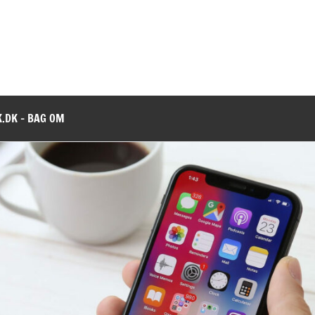
.DK – BAG OM