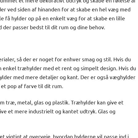
rummet et mere dekorativt udtryk og skabe en følelse af
lder ved siden af hinanden for at skabe en hel væg med
få hylder op på en enkelt væg for at skabe en lille
d der passer bedst til dit rum og dine behov.
ialer, så der er noget for enhver smag og stil. Hvis du
n enkel træhylder med et rent og simpelt design. Hvis du
hylder med mere detaljer og kant. Der er også væghylder
t pop af farve til dit rum.
 træ, metal, glas og plastik. Træhylder kan give et
ve et mere industrielt og kantet udtryk. Glas og
t vigtigt at overveje, hvordan hylderne vil passe ind i