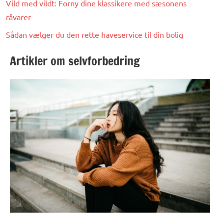
Vild med vildt: Forny dine klassikere med sæsonens
råvarer
Sådan vælger du den rette haveservice til din bolig
Artikler om selvforbedring