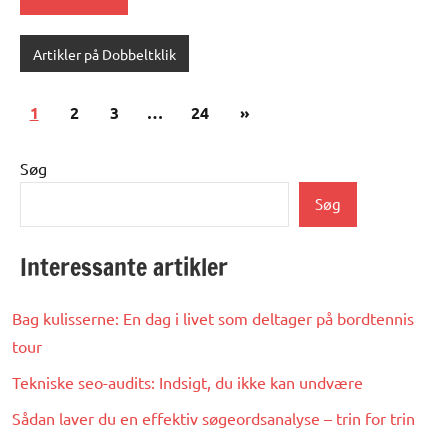
Artikler på Dobbeltklik
Indlægsinddeling
Næste
1
2
3
…
24
»
indlæg
Søg
Søg
Interessante artikler
Bag kulisserne: En dag i livet som deltager på bordtennis
tour
Tekniske seo-audits: Indsigt, du ikke kan undvære
Sådan laver du en effektiv søgeordsanalyse – trin for trin