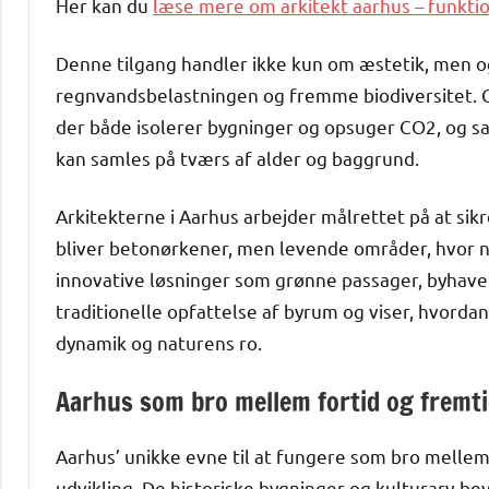
Her kan du
læse mere om arkitekt aarhus – funktio
Denne tilgang handler ikke kun om æstetik, men o
regnvandsbelastningen og fremme biodiversitet. 
der både isolerer bygninger og opsuger CO2, og s
kan samles på tværs af alder og baggrund.
Arkitekterne i Aarhus arbejder målrettet på at sik
bliver betonørkener, men levende områder, hvor na
innovative løsninger som grønne passager, byhave
traditionelle opfattelse af byrum og viser, hvord
dynamik og naturens ro.
Aarhus som bro mellem fortid og fremt
Aarhus’ unikke evne til at fungere som bro mellem 
udvikling. De historiske bygninger og kulturarv be