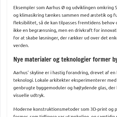
Eksempler som Aarhus Ø og udviklingen omkring S
og klimasikring tænkes sammen med æstetik og fun
fleksibilitet, så de kan tilpasses fremtidens beho
ikke en begrænsning, men en drivkraft for innovati
for at skabe løsninger, der rækker ud over det enk
verden.
Nye materialer og teknologier former b
Aarhus’ skyline er i hastig forandring, drevet af 
teknologi. Lokale arkitekter eksperimenterer med 
genbrugte byggemoduler og højtydende glas, der 
visuelle udtryk.
Moderne konstruktionsmetoder som 3D-print og pr
former, som tidligere var utænkelige, og samtidig 