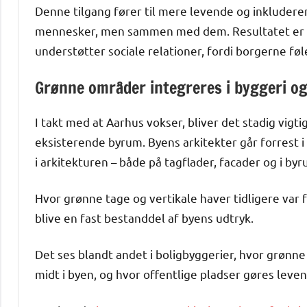
Denne tilgang fører til mere levende og inkluderend
mennesker, men sammen med dem. Resultatet er pr
understøtter sociale relationer, fordi borgerne fø
Grønne områder integreres i byggeri o
I takt med at Aarhus vokser, bliver det stadig vigt
eksisterende byrum. Byens arkitekter går forrest 
i arkitekturen – både på tagflader, facader og i b
Hvor grønne tage og vertikale haver tidligere var 
blive en fast bestanddel af byens udtryk.
Det ses blandt andet i boligbyggerier, hvor grønn
midt i byen, og hvor offentlige pladser gøres lev