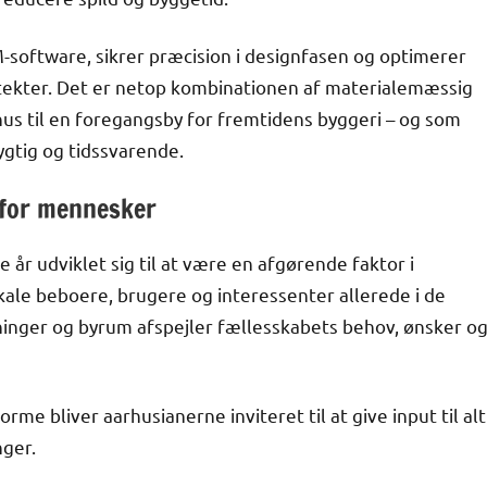
M-software, sikrer præcision i designfasen og optimerer
tekter. Det er netop kombinationen af materialemæssig
us til en foregangsby for fremtidens byggeri – og som
ygtig og tidssvarende.
 for mennesker
r udviklet sig til at være en afgørende faktor i
kale beboere, brugere og interessenter allerede i de
bygninger og byrum afspejler fællesskabets behov, ønsker o
e bliver aarhusianerne inviteret til at give input til alt
nger.