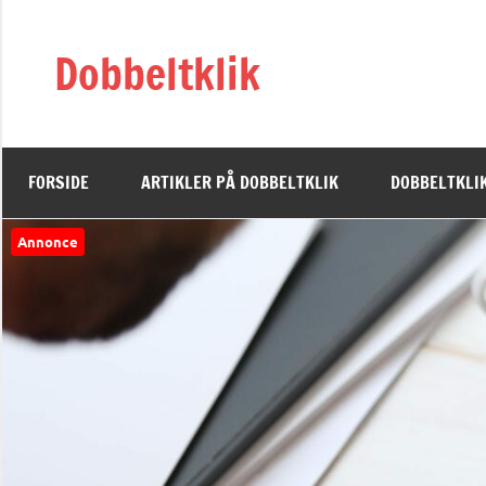
Videre
til
Dobbeltklik
indhold
FORSIDE
ARTIKLER PÅ DOBBELTKLIK
DOBBELTKLIK
Annonce