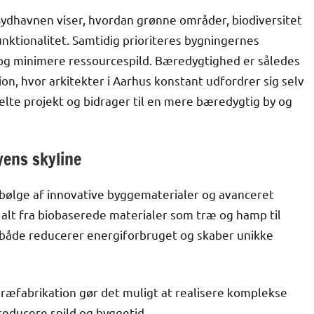
ydhavnen viser, hvordan grønne områder, biodiversitet
ktionalitet. Samtidig prioriteres bygningernes
v og minimere ressourcespild. Bæredygtighed er således
on, hvor arkitekter i Aarhus konstant udfordrer sig selv
elte projekt og bidrager til en mere bæredygtig by og
yens skyline
en bølge af innovative byggematerialer og avanceret
alt fra biobaserede materialer som træ og hamp til
både reducerer energiforbruget og skaber unikke
æfabrikation gør det muligt at realisere komplekse
reducere spild og byggetid.