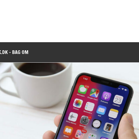
.DK – BAG OM