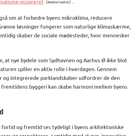
nalisme-inspireret
.
gså om at forbedre byens mikroklima, reducere
Grønne løsninger fungerer som naturlige klimaskærme,
amtidig skaber de sociale mødesteder, hvor mennesker
re, at nye bydele som Sydhavnen og Aarhus Ø ikke blot
turen spiller en aktiv rolle i hverdagen. Gennem
r og integrerede parklandskaber udfordrer de den
an fremtidens byggeri kan skabe harmoni mellem byens
id
fortid og fremtid ses tydeligt i byens arkitektoniske
vares og respekteres, samtidig med at nye, innovative