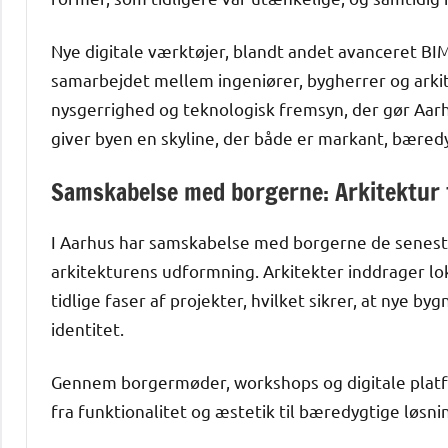
Nye digitale værktøjer, blandt andet avanceret BI
samarbejdet mellem ingeniører, bygherrer og arki
nysgerrighed og teknologisk fremsyn, der gør Aarh
giver byen en skyline, der både er markant, bæred
Samskabelse med borgerne: Arkitektur
I Aarhus har samskabelse med borgerne de seneste å
arkitekturens udformning. Arkitekter inddrager lo
tidlige faser af projekter, hvilket sikrer, at nye 
identitet.
Gennem borgermøder, workshops og digitale platform
fra funktionalitet og æstetik til bæredygtige løsni