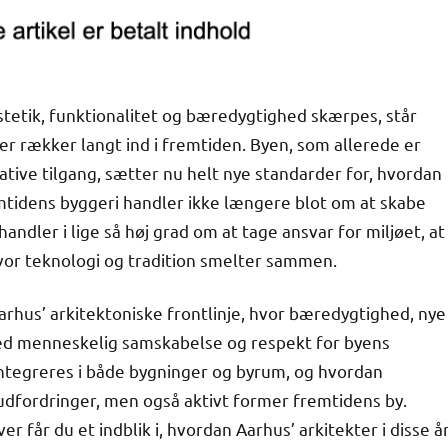
stetik, funktionalitet og bæredygtighed skærpes, står
 der rækker langt ind i fremtiden. Byen, som allerede er
ative tilgang, sætter nu helt nye standarder for, hvordan
mtidens byggeri handler ikke længere blot om at skabe
andler i lige så høj grad om at tage ansvar for miljøet, at
vor teknologi og tradition smelter sammen.
rhus’ arkitektoniske frontlinje, hvor bæredygtighed, nye
 med menneskelig samskabelse og respekt for byens
integreres i både bygninger og byrum, og hvordan
 udfordringer, men også aktivt former fremtidens by.
år du et indblik i, hvordan Aarhus’ arkitekter i disse å