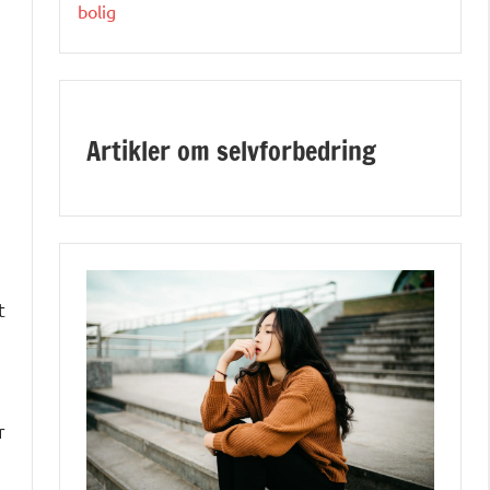
bolig
Artikler om selvforbedring
t
r