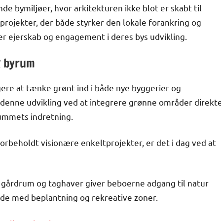
e bymiljøer, hvor arkitekturen ikke blot er skabt til
ojekter, der både styrker den lokale forankring og
ler ejerskab og engagement i deres bys udvikling.
g byrum
igere at tænke grønt ind i både nye byggerier og
i denne udvikling ved at integrere grønne områder direkt
yrummets indretning.
forbeholdt visionære enkeltprojekter, er det i dag ved at
e gårdrum og taghaver giver beboerne adgang til natur
ende med beplantning og rekreative zoner.