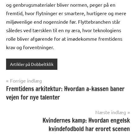
og genbrugsmaterialer bliver normen, peger på en
fremtid, hvor flytninger er smartere, hurtigere og mere
miljøvenlige end nogensinde før. Flyttebranchen står
således ved tærsklen til en ny æra, hvor teknologiens
rolle bliver afgørende for at imødekomme fremtidens
krav og forventninger.
Artikler på Dobbeltklik
Indlægsnavigation
Forrige indlæg
Fremtidens arkitektur: Hvordan a-kassen baner
vejen for nye talenter
Næste indlæg
Kvindernes kamp: Hvordan engelsk
kvindefodbold har eroret scenen