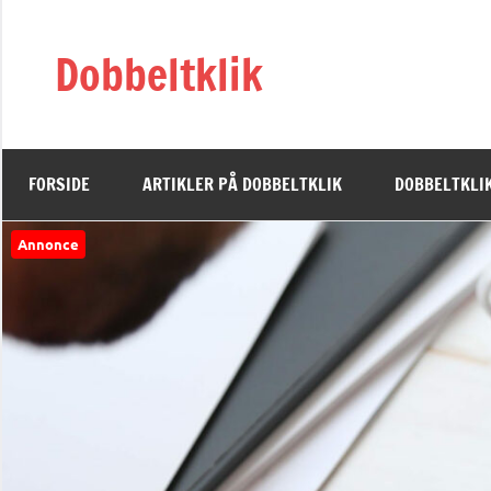
Videre
til
Dobbeltklik
indhold
FORSIDE
ARTIKLER PÅ DOBBELTKLIK
DOBBELTKLIK
Annonce