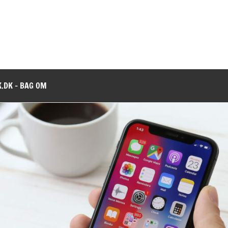
.DK – BAG OM