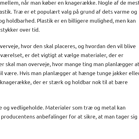
 imellem, når man køber en knagerække. Nogle af de mes
astik. Træ er et populært valg på grund af dets varme og
 og holdbarhed. Plastik er en billigere mulighed, men kan
 stykker over tid.
erveje, hvor den skal placeres, og hvordan den vil blive
værelset, er det vigtigt at vælge materialer, der er
er skal man overveje, hvor mange ting man planlægger a
il være. Hvis man planlægger at hænge tunge jakker elle
 knagerække, der er stærk og holdbar nok til at bære
 og vedligeholde. Materialer som træ og metal kan
se producentens anbefalinger for at sikre, at man tager sig