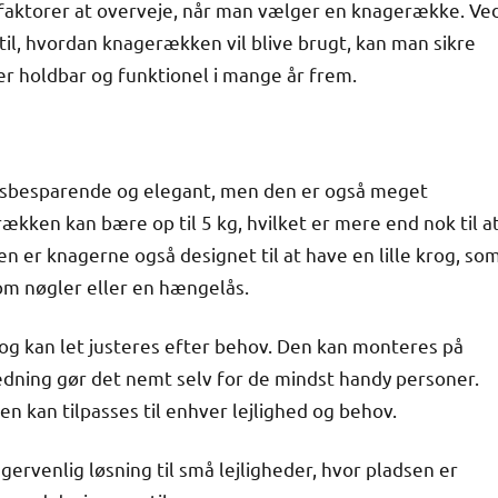
 faktorer at overveje, når man vælger en knagerække. Ve
til, hvordan knagerækken vil blive brugt, kan man sikre
er holdbar og funktionel i mange år frem.
adsbesparende og elegant, men den er også meget
ækken kan bære op til 5 kg, hvilket er mere end nok til a
n er knagerne også designet til at have en lille krog, so
om nøgler eller en hængelås.
 kan let justeres efter behov. Den kan monteres på
ning gør det nemt selv for de mindst handy personer.
en kan tilpasses til enhver lejlighed og behov.
ervenlig løsning til små lejligheder, hvor pladsen er