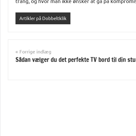
trang, og hvor man ikke ønsker at gå på kompromis
Artikler på Dobbeltklik
Indlægsnavigation
Forrige indlæg
Sådan vælger du det perfekte TV bord til din stu