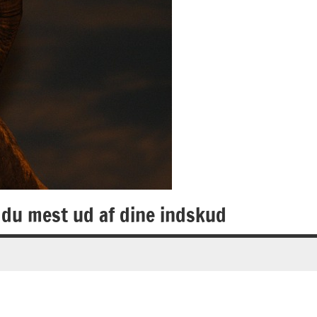
 du mest ud af dine indskud