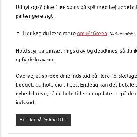
Udnyt også dine free spins på spil med høj udbetal
på længere sigt.
Her kan du læse mere
om MrGreen
Hold styr på omsætningskrav og deadlines, så du ikk
opfylde kravene.
Overvej at sprede dine indskud på flere forskellige
budget, og hold dig til det. Endelig kan det betale
nyhedsbreve, så du hele tiden er opdateret på de n
indskud.
Artikler på Dobbeltklik