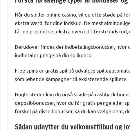
Når du spiller online casino, vil du ofte støde på f
ekstra værdi for dine indskud. De mest almindelig
får en procentdel ekstra oven i dit første indskud, 
Derudover findes der indbetalingsbonusser, hvor du
indbetaler penge på din spilkonto.
Free spins er gratis spil på udvalgte spilleautoma
som løbende kampagner til eksisterende spillere.
Nogle steder kan du også støde på cashback-bonusse
deposit-bonusser, hvor du får gratis penge eller sp
forskel på disse bonusser, så du kan vælge dem, der
Sådan udnytter du velkomsttilbud og l