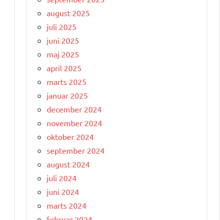
august 2025
juli 2025
juni 2025
maj 2025
april 2025
marts 2025
januar 2025
december 2024
november 2024
oktober 2024
september 2024
august 2024
juli 2024
juni 2024
marts 2024
februar 2024