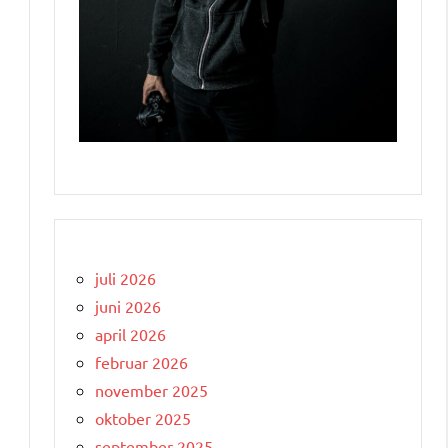
juli 2026
juni 2026
april 2026
februar 2026
november 2025
oktober 2025
september 2025