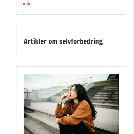
bolig
Artikler om selvforbedring