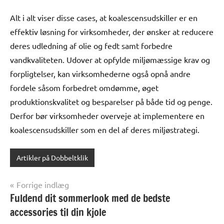
Alt i alt viser disse cases, at koalescensudskiller er en
effektiv løsning for virksomheder, der ønsker at reducere
deres udledning af olie og fedt samt forbedre
vandkvaliteten. Udover at opfylde miljømæssige krav og
forpligtelser, kan virksomhederne også opnå andre
fordele såsom forbedret omdømme, øget
produktionskvalitet og besparelser på både tid og penge.
Derfor bør virksomheder overveje at implementere en
koalescensudskiller som en del af deres miljøstrategi.
Artikler på Dobbeltklik
Indlægsnavigation
Forrige indlæg
Fuldend dit sommerlook med de bedste
accessories til din kjole